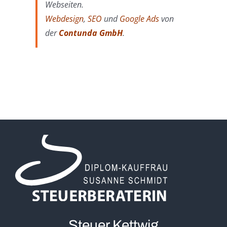
Webseiten.
Webdesign
,
SEO
und
Google Ads
von
der
Contunda GmbH
.
Steuer Kettwig