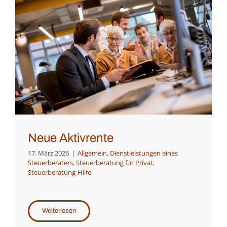
Neue Aktivrente
17. März 2026
|
Allgemein
,
Dienstleistungen eines
Steuerberaters
,
Steuerberatung für Privat
,
Steuerberatung-Hilfe
Weiterlesen