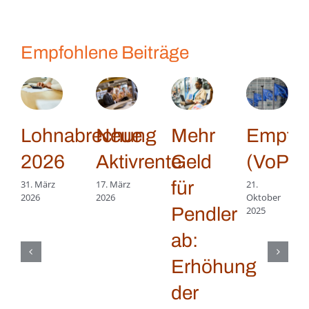
Empfohlene Beiträge
Lohnabrechung
Neue
Mehr
Empfän
2026
Aktivrente
Geld
(VoP)
für
31. März
17. März
21.
2026
2026
Oktober
Pendler
2025
ab:
Erhöhung
der