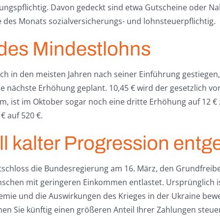
erungspflichtig. Davon gedeckt sind etwa Gutscheine oder N
 des Monats sozialversicherungs- und lohnsteuerpflichtig.
g des Mindestlohns
ch in den meisten Jahren nach seiner Einführung gestiegen,
ie nächste Erhöhung geplant. 10,45 € wird der gesetzlich v
m, ist im Oktober sogar noch eine dritte Erhöhung auf 12 € 
€ auf 520 €.
ll kalter Progression ent
schloss die Bundesregierung am 16. März, den Grundfreibe
nschen mit geringeren Einkommen entlastet. Ursprünglich is
ndemie und die Auswirkungen des Krieges in der Ukraine bew
nen Sie künftig einen größeren Anteil Ihrer Zahlungen steu