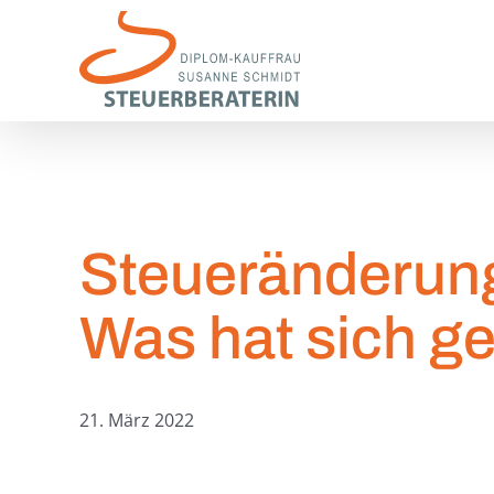
Zum
Inhalt
springen
Steueränderun
Was hat sich g
21. März 2022