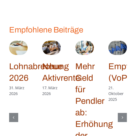
Empfohlene Beiträge
Lohnabrechung
Neue
Mehr
Empfän
2026
Aktivrente
Geld
(VoP)
für
31. März
17. März
21.
2026
2026
Oktober
Pendler
2025
ab:
Erhöhung
der