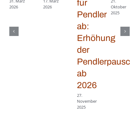
für
31. März
17. März
21.
2026
2026
Oktober
Pendler
2025
ab:
Erhöhung
der
Pendlerpauscha
ab
2026
27.
November
2025