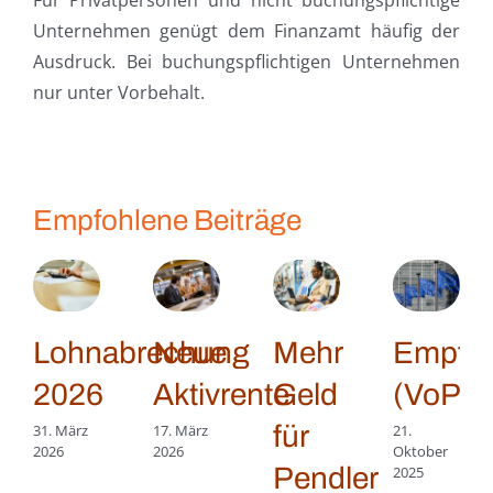
Unternehmen genügt dem Finanzamt häufig der
Ausdruck. Bei buchungspflichtigen Unternehmen
nur unter Vorbehalt.
Empfohlene Beiträge
Lohnabrechung
Neue
Mehr
Empfän
2026
Aktivrente
Geld
(VoP)
für
31. März
17. März
21.
2026
2026
Oktober
Pendler
2025