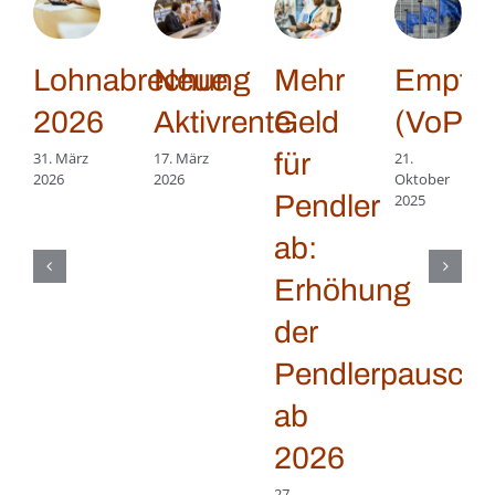
Lohnabrechung
Neue
Mehr
Empfän
2026
Aktivrente
Geld
(VoP)
für
31. März
17. März
21.
2026
2026
Oktober
Pendler
2025
ab:
Erhöhung
der
Pendlerpauscha
ab
2026
27.