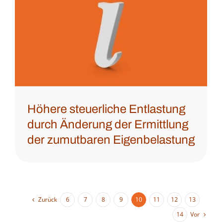
Höhere steuerliche Entlastung
durch Änderung der Ermittlung
der zumutbaren Eigenbelastung
Zurück
6
7
8
9
10
11
12
13
Vor
14