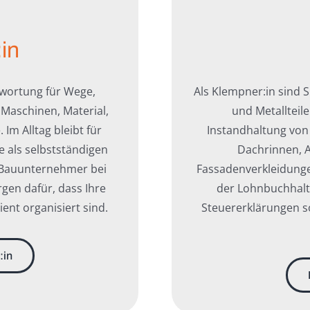
in
twortung für Wege,
Als Klempner:in sind 
 Maschinen, Material,
und Metallteile
Im Alltag bleibt für
Instandhaltung vo
ie als selbstständigen
Dachrinnen, 
s Bauunternehmer bei
Fassadenverkleidungen
gen dafür, dass Ihre
der Lohnbuchhalt
ient organisiert sind.
Steuererklärungen s
:in