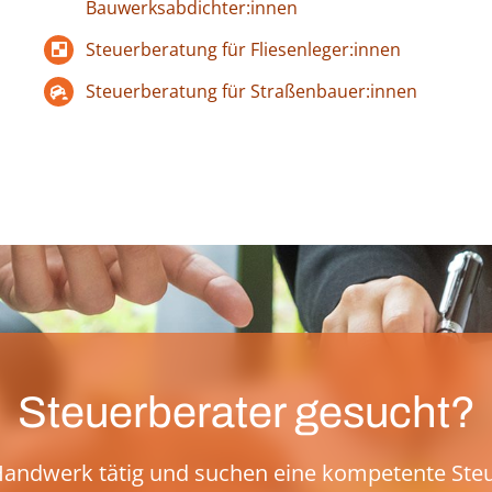
Bauwerksabdichter:innen
Steuerberatung für Fliesenleger:innen
Steuerberatung für Straßenbauer:innen
Steuerberater gesucht?
 Handwerk tätig und suchen eine kompetente Ste