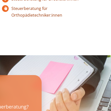
Steuerberatung für
Orthopädietechniker:innen
uerberatung?