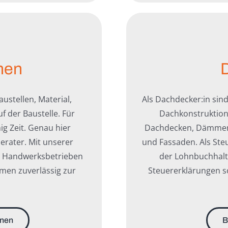
nen
ustellen, Material,
Als Dachdecker:in sind
 der Baustelle. Für
Dachkonstruktion
ig Zeit. Genau hier
Dachdecken, Dämmen 
erater. Mit unserer
und Fassaden. Als Ste
on Handwerksbetrieben
der Lohnbuchhalt
emen zuverlässig zur
Steuererklärungen s
nnen
B