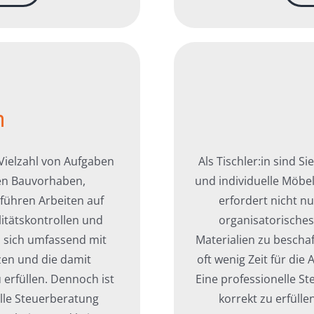
n
 Vielzahl von Aufgaben
Als Tischler:in sind Si
ren Bauvorhaben,
und individuelle Möbel
 führen Arbeiten auf
erfordert nicht n
itätskontrollen und
organisatorische
, sich umfassend mit
Materialien zu beschaf
en und die damit
oft wenig Zeit für di
 erfüllen. Dennoch ist
Eine professionelle St
lle Steuerberatung
korrekt zu erfülle