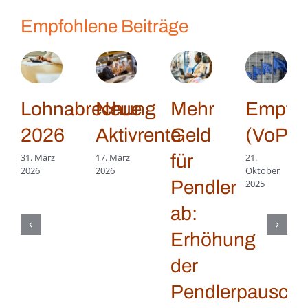
Empfohlene Beiträge
Lohnabrechung
Neue
Mehr
Empfän
2026
Aktivrente
Geld
(VoP)
für
31. März
17. März
21.
2026
2026
Oktober
Pendler
2025
ab:
Erhöhung
der
Pendlerpauscha